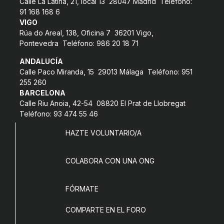
Calle La Latina, 21, local 13 28047 Madrid Teléfono:
COL·LABORA
91 168 168 6
VIGO
Rúa do Areal, 138, Oficina 7 36201 Vigo,
Fes voluntariat
Pontevedra Teléfono: 986 20 18 71
Fes un donatiu
ANDALUCÍA
Calle Paco Miranda, 15 29013 Málaga Teléfono: 951
Treballa amb nosaltres
255 260
BARCELONA
Calle Riu Anoia, 42-54 08820 El Prat de Llobregat
Teléfono: 93 474 55 46
HAZTE VOLUNTARIO/A
COLABORA CON UNA ONG
FÓRMATE
COMPARTE EN EL FORO