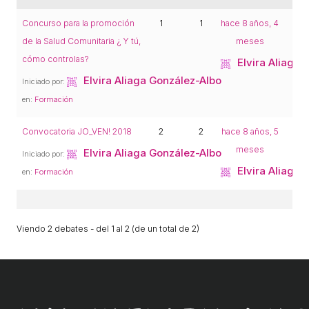
ACCIÓ SOCIAL I JOVES
Concurso para la promoción
1
1
hace 8 años, 4
de la Salud Comunitaria ¿ Y tú,
meses
ESPLAIS
cómo controlas?
Elvira Aliaga 
Elvira Aliaga González-Albo
Iniciado por:
en:
Formación
SUPORT TERCER SECTOR
Convocatoria JO_VEN! 2018
2
2
hace 8 años, 5
meses
Elvira Aliaga González-Albo
Iniciado por:
Elvira Aliaga 
en:
Formación
Viendo 2 debates - del 1 al 2 (de un total de 2)
CONEIX FUNDESPLAI
La Fundació