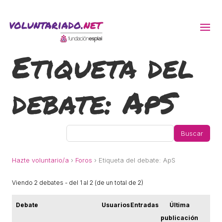
Etiqueta del
ACTIVITATS D'ESTIU
debate:
ApS
MÓN ESCOLAR
ALBERG CENTRE ESPLAI
FORMACIÓ
Hazte voluntario/a
›
Foros
›
Etiqueta del debate: ApS
Viendo 2 debates - del 1 al 2 (de un total de 2)
CASES DE COLÒNIES
Debate
Usuarios
Entradas
Última
publicación