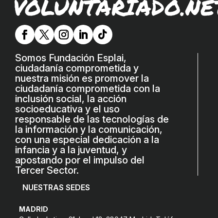
VOLUNTARIADO.NE
L'equip
Missió i valors
Els comptes clars
Somos Fundación Esplai,
Memòria d'activitats
ciudadanía comprometida y
nuestra misión es promover la
Proposta educativa
ciudadanía comprometida con la
inclusión social, la acción
socioeducativa y el uso
ACTUALITAT
responsable de las tecnologías de
la información y la comunicación,
Notícies
con una especial dedicación a la
infancia y a la juventud, y
Butlletins
apostando por el impulso del
Diari de la Fundació
Tercer Sector.
Fundesplai als mitjans
NUESTRAS SEDES
Xarxes socials
MADRID