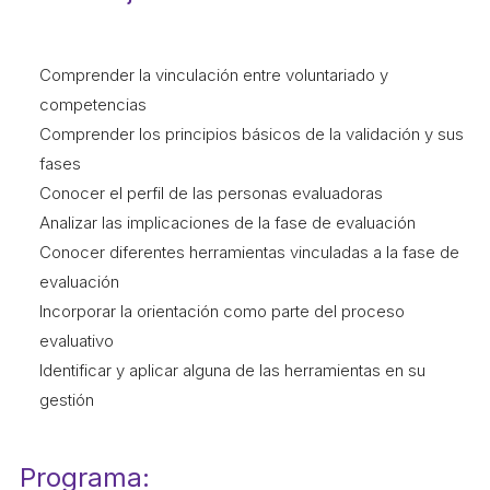
L'equip
Missió i valors
Comprender la vinculación entre voluntariado y
Els comptes clars
competencias
Comprender los principios básicos de la validación y sus
Memòria d'activitats
fases
Proposta educativa
Conocer el perfil de las personas evaluadoras
Analizar las implicaciones de la fase de evaluación
ACTUALITAT
Conocer diferentes herramientas vinculadas a la fase de
evaluación
Notícies
Incorporar la orientación como parte del proceso
Butlletins
evaluativo
Identificar y aplicar alguna de las herramientas en su
Diari de la Fundació
gestión
Fundesplai als mitjans
Xarxes socials
Programa: