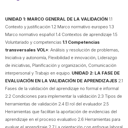
COL·LABORA
UNIDAD 1: MARCO GENERAL DE LA VALIDACIÓN
1.1
Fes voluntariat
Contexto y justificación 1.2 Marco normativo europeo 1.3
Fes un donatiu
Marco normativo español 1.4 Contextos de aprendizaje 1.5
Treballa amb nosaltres
Voluntariado y competencias
1.1 Competencias
transversales VOL+
: Análisis y resolución de problemas,
Iniciativa y autonomía, Flexibilidad e innovación, Liderazgo
de iniciativas, Planificación y organización, Comunicación
interpersonal y Trabajo en equipo.
UNIDAD 2: LA FASE DE
EVALUACIÓN EN LA VALIDACIÓN DE APRENDIZAJES
2.1
Fases de la validación del aprendizaje no formal e informal
2.2 Condiciones para implementar la validación 2.3 Tipos de
herramientas de validación 2.4 El rol del evaluador 2.5
Herramientas que facilitan la aportación de evidencias del
aprendizaje en el proceso evaluativo 2.6 Herramientas para
evaluar el aprendizaje 2.7 La orientación con enfoque laboral