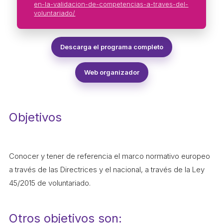
ACCIÓ SOCIAL I JOVES
en-la-validacion-de-competencias-a-traves-del-
voluntariado/
ESPLAIS
Descarga el programa completo
Web organizador
SUPORT TERCER SECTOR
Objetivos
Conocer y tener de referencia el marco normativo europeo
a través de las Directrices y el nacional, a través de la Ley
45/2015 de voluntariado.
CONEIX FUNDESPLAI
La Fundació
Otros objetivos son: