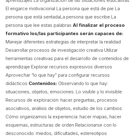
aprendizajes La organización de las situaciones educativas
COL·LABORA
El engarce motivacional La persona que está de pie La
persona que está sentadaLa persona que escribe La
Fes voluntariat
persona que lee estas palabras
Al finalizar el proceso
Fes un donatiu
formativo los/las participantes serán capaces de:
Manejar diferentes estrategias de interpretar la realidad
Treballa amb nosaltres
Desarrollar procesos de investigación creativa Utilizar
herramientas creativas para el desarrollo de contenidos de
aprendizaje Explorar recursos expresivos diversos
Aprovechar “lo que hay” para configurar recursos
didácticos
Contenidos:
Observando lo que hay:
situaciones, objetos, emociones. Lo visible y lo invisible
Recursos de exploración: hacer preguntas, procesos
asociativos, análisis de objetos, estudio de los cambios
Cómo organizamos la experiencia: hacer mapas, hacer
esquemas, estructuras de orden Relacionarse con lo
desconocido: miedos, dificultades, estereotipos