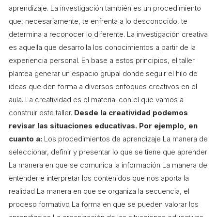
aprendizaje. La investigación también es un procedimiento
L'equip
que, necesariamente, te enfrenta a lo desconocido, te
Missió i valors
determina a reconocer lo diferente. La investigación creativa
Els comptes clars
es aquella que desarrolla los conocimientos a partir de la
experiencia personal. En base a estos principios, el taller
Memòria d'activitats
plantea generar un espacio grupal donde seguir el hilo de
Proposta educativa
ideas que den forma a diversos enfoques creativos en el
aula. La creatividad es el material con el que vamos a
ACTUALITAT
construir este taller.
Desde la creatividad podemos
revisar las situaciones educativas. Por ejemplo, en
Notícies
cuanto a:
Los procedimientos de aprendizaje La manera de
Butlletins
seleccionar, definir y presentar lo que se tiene que aprender
La manera en que se comunica la información La manera de
Diari de la Fundació
entender e interpretar los contenidos que nos aporta la
Fundesplai als mitjans
realidad La manera en que se organiza la secuencia, el
Xarxes socials
proceso formativo La forma en que se pueden valorar los