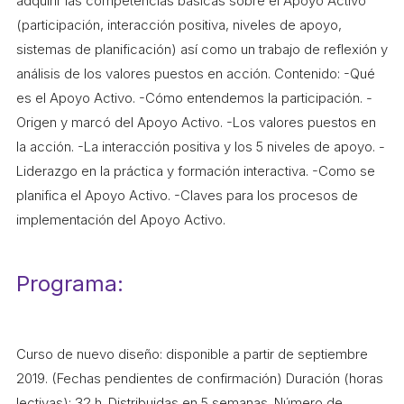
adquirir las competencias básicas sobre el Apoyo Activo
L'equip
(participación, interacción positiva, niveles de apoyo,
sistemas de planificación) así como un trabajo de reflexión y
Missió i valors
análisis de los valores puestos en acción. Contenido: -Qué
Els comptes clars
es el Apoyo Activo. -Cómo entendemos la participación. -
Memòria d'activitats
Origen y marcó del Apoyo Activo. -Los valores puestos en
la acción. -La interacción positiva y los 5 niveles de apoyo. -
Proposta educativa
Liderazgo en la práctica y formación interactiva. -Como se
planifica el Apoyo Activo. -Claves para los procesos de
ACTUALITAT
implementación del Apoyo Activo.
Notícies
Butlletins
Programa:
Diari de la Fundació
Fundesplai als mitjans
Curso de nuevo diseño: disponible a partir de septiembre
2019. (Fechas pendientes de confirmación) Duración (horas
Xarxes socials
lectivas): 32 h. Distribuidas en 5 semanas. Número de