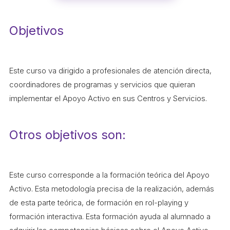
ACCIÓ SOCIAL I JOVES
Objetivos
ESPLAIS
Este curso va dirigido a profesionales de atención directa,
SUPORT TERCER SECTOR
coordinadores de programas y servicios que quieran
implementar el Apoyo Activo en sus Centros y Servicios.
Otros objetivos son:
Este curso corresponde a la formación teórica del Apoyo
Activo. Esta metodología precisa de la realización, además
CONEIX FUNDESPLAI
de esta parte teórica, de formación en rol-playing y
formación interactiva. Esta formación ayuda al alumnado a
La Fundació