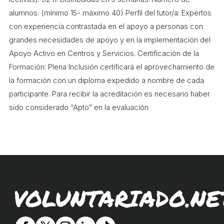
COL·LABORA
alumnos: (mínimo 15- máximo 40) Perfil del tutor/a: Expertos
con experiencia contrastada en el apoyo a personas con
Fes voluntariat
grandes necesidades de apoyo y en la implementación del
Apoyo Activo en Centros y Servicios. Certificación de la
Fes un donatiu
Formación: Plena Inclusión certificará el aprovechamiento de
Treballa amb nosaltres
la formación con un diploma expedido a nombre de cada
participante. Para recibir la acreditación es necesario haber
sido considerado “Apto” en la evaluación
VOLUNTARIADO.NE