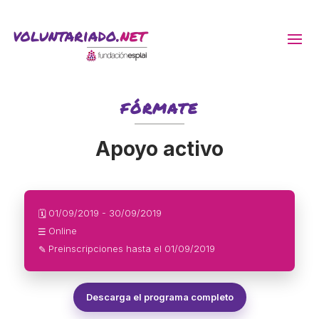
ACTIVITATS D'ESTIU
FÓRMATE
MÓN ESCOLAR
Apoyo activo
ALBERG CENTRE ESPLAI
01/09/2019 - 30/09/2019
🗓
FORMACIÓ
Online
☰
Preinscripciones hasta el 01/09/2019
✎
CASES DE COLÒNIES
Descarga el programa completo