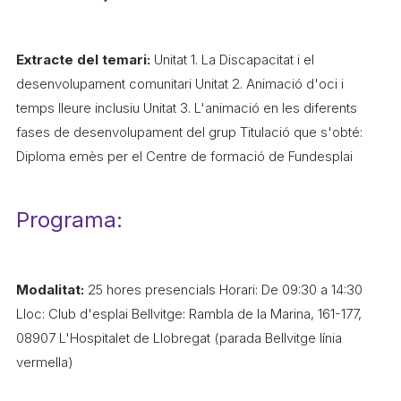
L'equip
Missió i valors
Extracte del temari:
Unitat 1. La Discapacitat i el
desenvolupament comunitari Unitat 2. Animació d'oci i
Els comptes clars
temps lleure inclusiu Unitat 3. L'animació en les diferents
Memòria d'activitats
fases de desenvolupament del grup Titulació que s'obté:
Proposta educativa
Diploma emès per el Centre de formació de Fundesplai
ACTUALITAT
Programa:
Notícies
Butlletins
Modalitat:
25 hores presencials Horari: De 09:30 a 14:30
Diari de la Fundació
Lloc: Club d'esplai Bellvitge: Rambla de la Marina, 161-177,
08907 L'Hospitalet de Llobregat (parada Bellvitge línia
Fundesplai als mitjans
vermella)
Xarxes socials