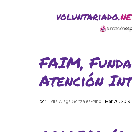
ACTIVITATS D'ESTIU
CASES DE COLÒNIES
A
FAIM, Funda
Atención In
por
Elvira Aliaga González-Albo
|
Mar 26, 2019
CONEIX FUNDESPLAI
La Fundació
L'equip
Missió i valo