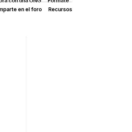
ora con una ONG
Fórmate
ÓN TERCER SECTOR
CONECTA IA
parte en el foro
Recursos
 ESPLAI
FORMACIÓ
SUPORT TERCER SECTOR
L·LABORA
Fes voluntariat
Fes un donatiu
Treballa amb nosaltres