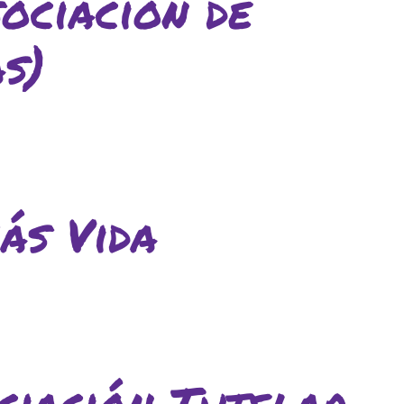
ciación de
lars
Fundesplai als mitjans
ivitats
Xarxes socials
s)
cativa
ás Vida
ciación Tutelar