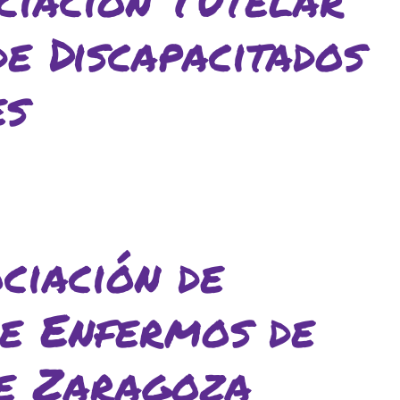
de Discapacitados
es
iación de
de Enfermos de
e Zaragoza