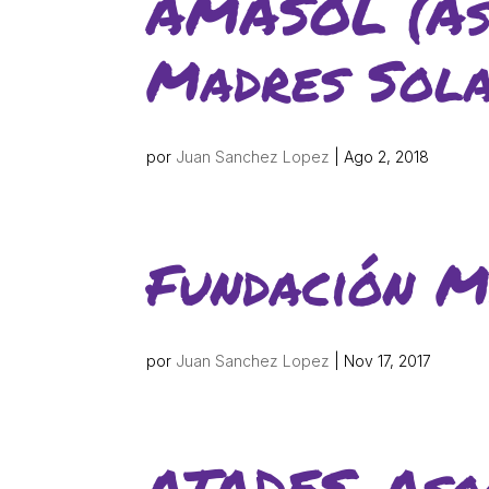
AMASOL (Aso
Els comptes c
Memòria d'act
Madres Sola
Proposta edu
por
Juan Sanchez Lopez
|
Ago 2, 2018
Fundación M
por
Juan Sanchez Lopez
|
Nov 17, 2017
ATADES, Aso