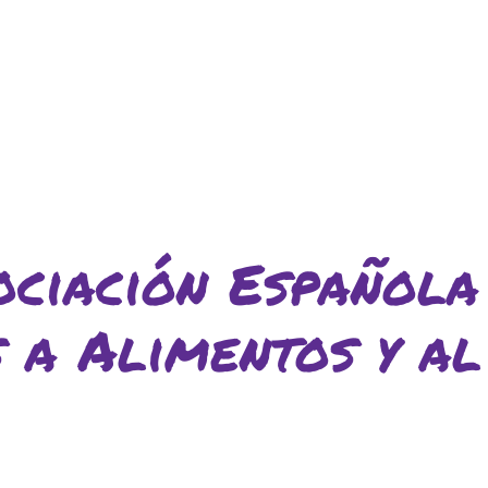
lars
Fundesplai als mitjans
ivitats
Xarxes socials
cativa
ciación Española
 a Alimentos y al