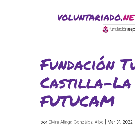
ACTIVITATS D'ESTIU
CASES DE COLÒNIES
A
Fundación T
Castilla-La
FUTUCAM
CONEIX FUNDESPLAI
La Fundació
por
Elvira Aliaga González-Albo
|
Mar 31, 2022
L'equip
Missió i valo