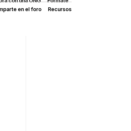
ora con una ONG
Fórmate
ÓN TERCER SECTOR
CONECTA IA
parte en el foro
Recursos
 ESPLAI
FORMACIÓ
SUPORT TERCER SECTOR
L·LABORA
Fes voluntariat
Fes un donatiu
Treballa amb nosaltres