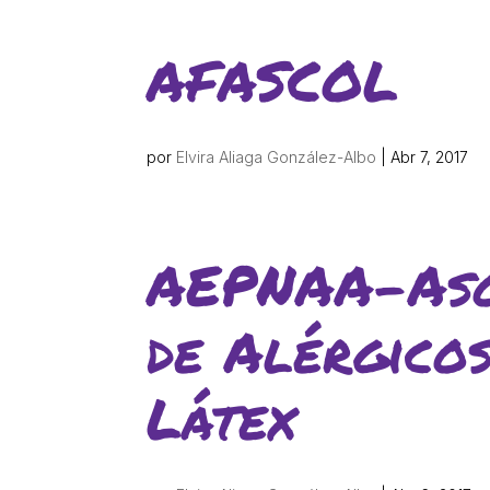
Els comptes c
Memòria d'act
AFASCOL
Proposta edu
por
Elvira Aliaga González-Albo
|
Abr 7, 2017
AEPNAA-Aso
de Alérgicos
Látex