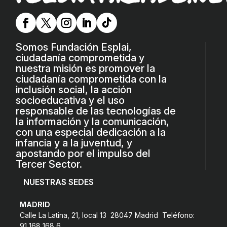
ACCIÓ SOCIAL I JOVES
ESPLAIS
Somos Fundación Esplai,
ciudadanía comprometida y
nuestra misión es promover la
SUPORT TERCER SECTOR
ciudadanía comprometida con la
inclusión social, la acción
socioeducativa y el uso
responsable de las tecnologías de
la información y la comunicación,
con una especial dedicación a la
infancia y a la juventud, y
apostando por el impulso del
Tercer Sector.
NUESTRAS SEDES
CONEIX FUNDESPLAI
MADRID
Calle La Latina, 21, local 13 28047 Madrid Teléfono:
La Fundació
91 168 168 6