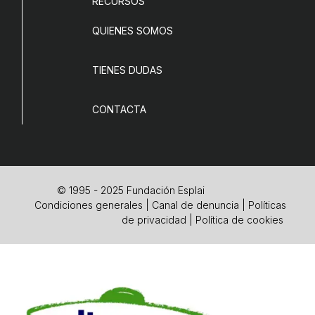
RECURSOS
COL·LABORA
QUIENES SOMOS
Fes voluntariat
TIENES DUDAS
Fes un donatiu
Treballa amb nosaltres
CONTACTA
© 1995 - 2025 Fundación Esplai
Condiciones generales
|
Canal de denuncia
|
Políticas
de privacidad
|
Política de cookies