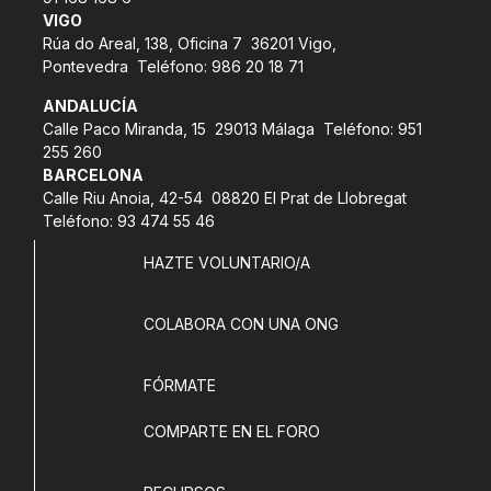
L'equip
VIGO
Rúa do Areal, 138, Oficina 7 36201 Vigo,
Missió i valors
Pontevedra Teléfono: 986 20 18 71
Els comptes clars
ANDALUCÍA
Calle Paco Miranda, 15 29013 Málaga Teléfono: 951
Memòria d'activitats
255 260
BARCELONA
Proposta educativa
Calle Riu Anoia, 42-54 08820 El Prat de Llobregat
Teléfono: 93 474 55 46
ACTUALITAT
HAZTE VOLUNTARIO/A
Notícies
COLABORA CON UNA ONG
Butlletins
Diari de la Fundació
FÓRMATE
Fundesplai als mitjans
COMPARTE EN EL FORO
Xarxes socials