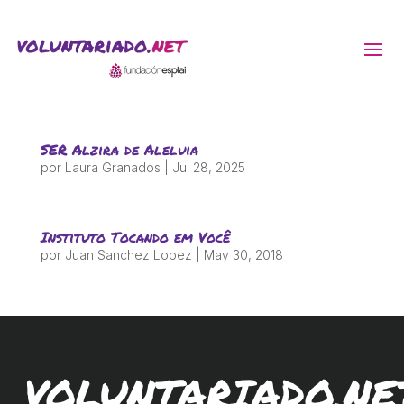
ACTIVITATS D'ESTIU
SER Alzira de Aleluia
MÓN ESCOLAR
por
Laura Granados
|
Jul 28, 2025
ALBERG CENTRE ESPLAI
Instituto Tocando em Você
por
Juan Sanchez Lopez
|
May 30, 2018
FORMACIÓ
CASES DE COLÒNIES
VOLUNTARIADO.NE